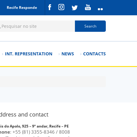
Recife Responde
rch form
Search
INT. REPRESENTATION
NEWS
CONTACTS
ddress and contact
is do Apolo, 925 – 9º andar, Recife – PE
hone
: +55 (81) 3355-8346 / 8008