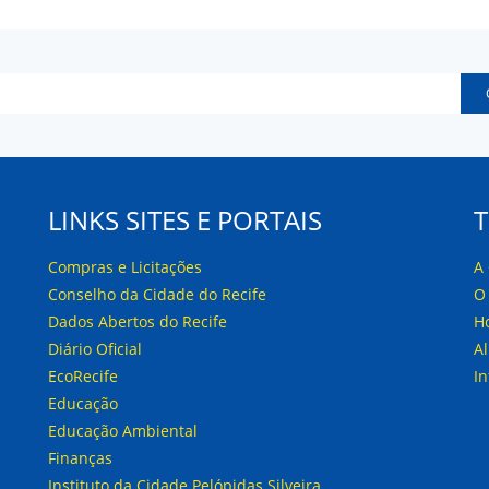
LINKS SITES E PORTAIS
Compras e Licitações
A
Conselho da Cidade do Recife
O
Dados Abertos do Recife
H
Diário Oficial
A
EcoRecife
I
Educação
Educação Ambiental
Finanças
Instituto da Cidade Pelópidas Silveira