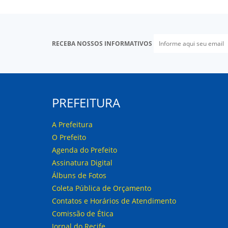
RECEBA NOSSOS INFORMATIVOS
PREFEITURA
A Prefeitura
O Prefeito
Agenda do Prefeito
Assinatura Digital
Álbuns de Fotos
Coleta Pública de Orçamento
Contatos e Horários de Atendimento
Comissão de Ética
Jornal do Recife