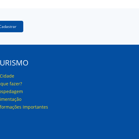
Cadastrar
TURISMO
 Cidade
 que fazer?
ospedagem
limentação
nformações Importantes