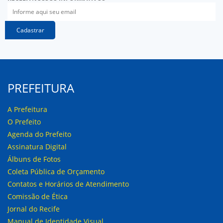
Cadastrar
PREFEITURA
A Prefeitura
O Prefeito
Agenda do Prefeito
Assinatura Digital
Álbuns de Fotos
Coleta Pública de Orçamento
Contatos e Horários de Atendimento
Comissão de Ética
Jornal do Recife
Manual de Identidade Visual