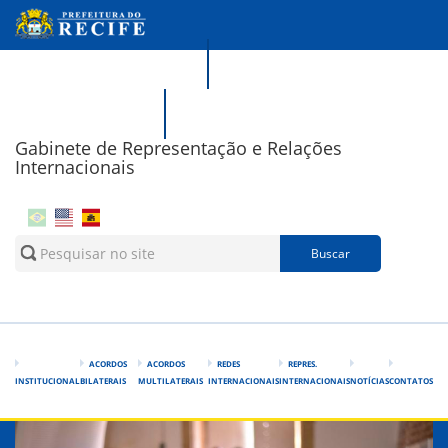
Pular para o conteúdo principal
Portal da Transparência
Recife Responde
Gabinete de Representação e Relações
Internacionais
Formulário de busca
Buscar
ACORDOS
ACORDOS
REDES
REPRES.
INSTITUCIONAL
BILATERAIS
MULTILATERAIS
INTERNACIONAIS
INTERNACIONAIS
NOTÍCIAS
CONTATOS