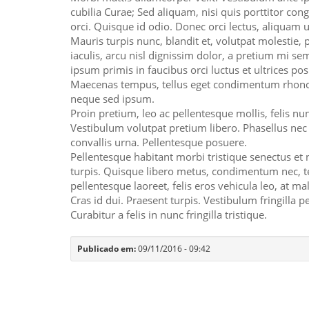
cubilia Curae; Sed aliquam, nisi quis porttitor cong
orci. Quisque id odio. Donec orci lectus, aliquam ut
Mauris turpis nunc, blandit et, volutpat molestie, p
iaculis, arcu nisl dignissim dolor, a pretium mi 
ipsum primis in faucibus orci luctus et ultrices pos
Maecenas tempus, tellus eget condimentum rhoncu
neque sed ipsum.
Proin pretium, leo ac pellentesque mollis, felis nu
Vestibulum volutpat pretium libero. Phasellus nec 
convallis urna. Pellentesque posuere.
Pellentesque habitant morbi tristique senectus et
turpis. Quisque libero metus, condimentum nec, 
pellentesque laoreet, felis eros vehicula leo, at ma
Cras id dui. Praesent turpis. Vestibulum fringilla p
Curabitur a felis in nunc fringilla tristique.
Publicado em:
09/11/2016 - 09:42