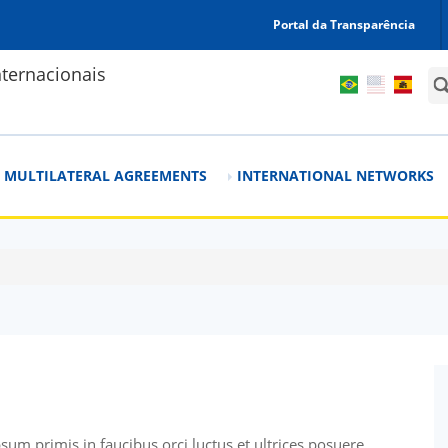
Portal da Transparência
ternacionais
Sea
MULTILATERAL AGREEMENTS
INTERNATIONAL NETWORKS
sum primis in faucibus orci luctus et ultrices posuere