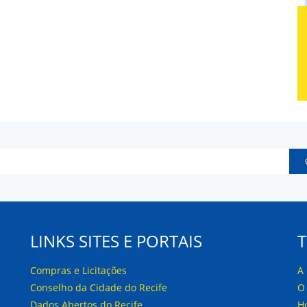
LINKS SITES E PORTAIS
Compras e Licitações
A
Conselho da Cidade do Recife
O
Dados Abertos do Recife
H