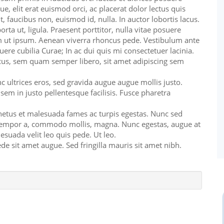
ue, elit erat euismod orci, ac placerat dolor lectus quis
, faucibus non, euismod id, nulla. In auctor lobortis lacus.
orta ut, ligula. Praesent porttitor, nulla vitae posuere
sem ut ipsum. Aenean viverra rhoncus pede. Vestibulum ante
uere cubilia Curae; In ac dui quis mi consectetuer lacinia.
s, sem quam semper libero, sit amet adipiscing sem
nc ultrices eros, sed gravida augue augue mollis justo.
sem in justo pellentesque facilisis. Fusce pharetra
 netus et malesuada fames ac turpis egestas. Nunc sed
tempor a, commodo mollis, magna. Nunc egestas, augue at
lesuada velit leo quis pede. Ut leo.
ede sit amet augue. Sed fringilla mauris sit amet nibh.