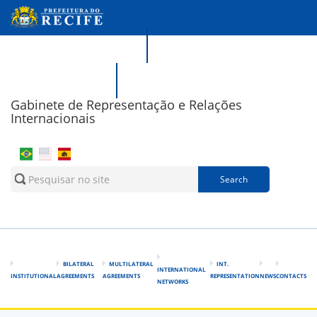
Skip to main content
Portal da Transparência
Recife Responde
Gabinete de Representação e Relações
Internacionais
Search form
Search
BILATERAL
MULTILATERAL
INT.
INTERNATIONAL
INSTITUTIONAL
AGREEMENTS
AGREEMENTS
REPRESENTATION
NEWS
CONTACTS
NETWORKS