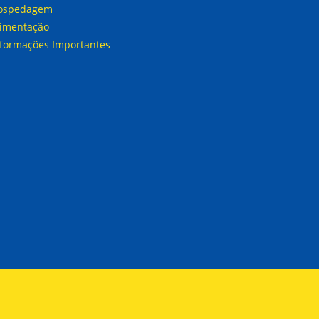
ospedagem
limentação
nformações Importantes