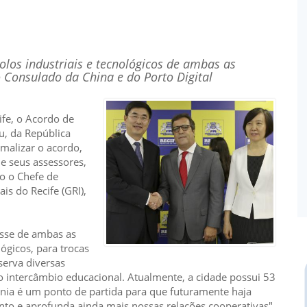
olos industriais e tecnológicos de ambas as
 Consulado da China e do Porto Digital
fe, o Acordo de
u, da República
malizar o acordo,
e seus assessores,
mo o Chefe de
is do Recife (GRI),
se de ambas as
lógicos, para trocas
serva diversas
o intercâmbio educacional. Atualmente, a cidade possui 53
ônia é um ponto de partida para que futuramente haja
to e aprofunda ainda mais nossas relações cooperativas",