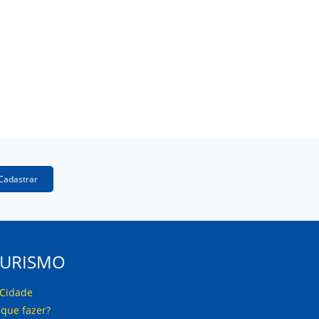
Cadastrar
TURISMO
 Cidade
 que fazer?