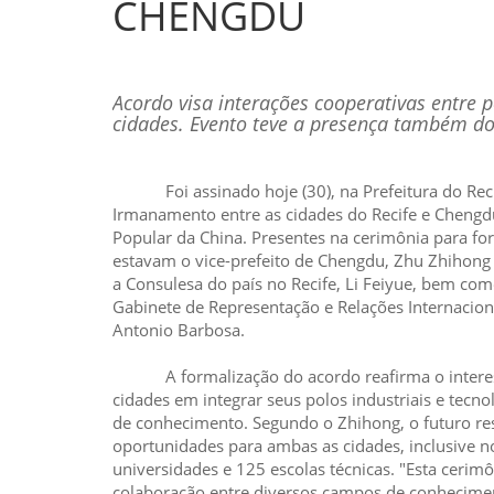
CHENGDU
Acordo visa interações cooperativas entre p
cidades. Evento teve a presença também do
Foi assinado hoje (30), na Prefeitura do Reci
Irmanamento entre as cidades do Recife e Chengd
Popular da China. Presentes na cerimônia para for
estavam o vice-prefeito de Chengdu, Zhu Zhihong 
a Consulesa do país no Recife, Li Feiyue, bem co
Gabinete de Representação e Relações Internaciona
Antonio Barbosa.
A formalização do acordo reafirma o interes
cidades em integrar seus polos industriais e tecno
de conhecimento. Segundo o Zhihong, o futuro re
oportunidades para ambas as cidades, inclusive n
universidades e 125 escolas técnicas. "Esta cerim
colaboração entre diversos campos de conhecimen