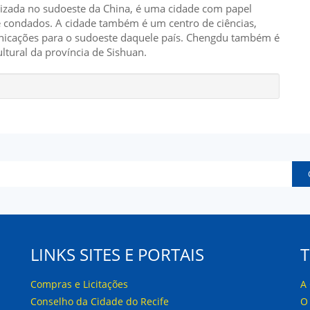
alizada no sudoeste da China, é uma cidade com papel
nze condados. A cidade também é um centro de ciências,
unicações para o sudoeste daquele país. Chengdu também é
ltural da província de Sishuan.
LINKS SITES E PORTAIS
Compras e Licitações
A
Conselho da Cidade do Recife
O