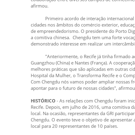
afirmou.
Primeiro acordo de interação internacional de
cidades nos âmbitos do comércio exterior, educaçã
de empreendedorismo. O presidente do Porto Digi
a comitiva chinesa. Chengdu tem uma forte vocaçã
demonstrado interesse em realizar um intercâmbi
"Anteriormente, o Recife já tinha firmado acor
Guangzhou (China) e Nantes (França). A cooperaç
melhores práticas que são aplicadas em outras cid
Hospital da Mulher, o Transforma Recife e o Comp
Com Chengdu nós vamos poder ampliar nossas fron
apontar para o futuro de nossas cidades", afirmo
HISTÓRICO
- As relações com Chengdu foram ini
Recife. Depois, em julho de 2016, uma comitiva da
local. Na ocasião, representantes da GRI particip
Chengdu. O evento teve o objetivo de apresentar a
local para 20 representantes de 10 países.