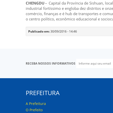
CHENGDU -
Capital da Província de Sishuan, loc
industrial fortíssimo e engloba dez distritos e o
comércio, finanças e é hub de transportes e com
o centro político, econômico educacional e sociocu
Publicado em:
30/09/2016 - 14:46
RECEBA NOSSOS INFORMATIVOS
PREFEITURA
A Prefeitura
O Prefeito