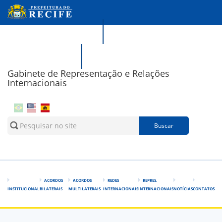
Pular para o conteúdo principal
Portal da Transparência
Recife Responde
Gabinete de Representação e Relações
Internacionais
Formulário de busca
Buscar
ACORDOS
ACORDOS
REDES
REPRES.
INSTITUCIONAL
BILATERAIS
MULTILATERAIS
INTERNACIONAIS
INTERNACIONAIS
NOTÍCIAS
CONTATOS