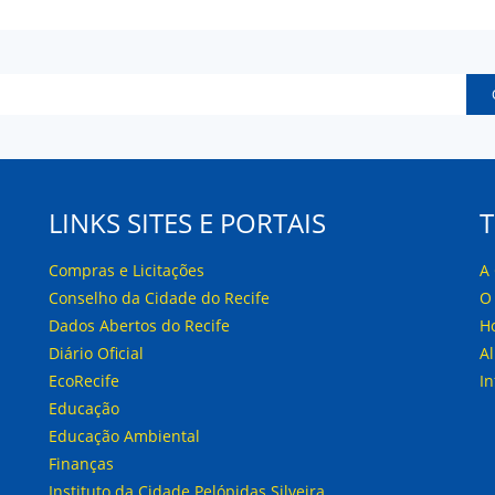
LINKS SITES E PORTAIS
Compras e Licitações
A
Conselho da Cidade do Recife
O
Dados Abertos do Recife
H
Diário Oficial
A
EcoRecife
I
Educação
Educação Ambiental
Finanças
Instituto da Cidade Pelópidas Silveira