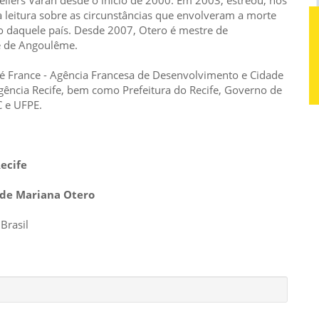
ers Varan desde o início de 2000. Em 2003, estreou, nos
 leitura sobre as circunstâncias que envolveram a morte
co daquele país. Desde 2007, Otero é mestre de
e de Angoulême.
 Ilé France - Agência Francesa de Desenvolvimento e Cidade
 Agência Recife, bem como Prefeitura do Recife, Governo de
 e UFPE.
Recife
 de Mariana Otero
Brasil