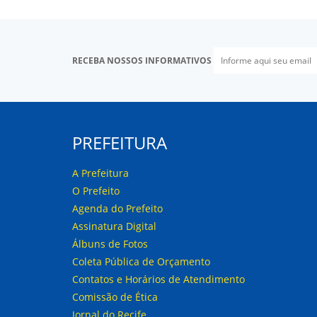
RECEBA NOSSOS INFORMATIVOS
PREFEITURA
A Prefeitura
O Prefeito
Agenda do Prefeito
Assinatura Digital
Álbuns de Fotos
Coleta Pública de Orçamento
Contatos e Horários de Atendimento
Comissão de Ética
Jornal do Recife