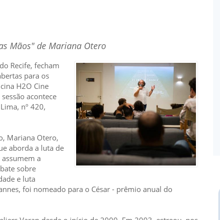
as Mãos" de Mariana Otero
o Recife, fecham
abertas para os
icina H2O Cine
A sessão acontece
 Lima, nº 420,
, Mariana Otero,
e aborda a luta de
ue assumem a
bate sobre
dade e luta
Cannes, foi nomeado para o César - prêmio anual do