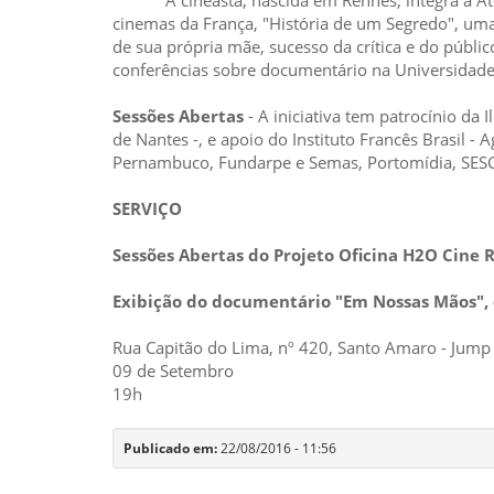
A cineasta, nascida em Rennes, integra a Ateli
cinemas da França, "História de um Segredo", uma
de sua própria mãe, sucesso da crítica e do públi
conferências sobre documentário na Universidad
Sessões Abertas
- A iniciativa tem patrocínio da
de Nantes -, e apoio do Instituto Francês Brasil -
Pernambuco, Fundarpe e Semas, Portomídia, SESC
SERVIÇO
Sessões Abertas do Projeto Oficina H2O Cine 
Exibição do documentário
"Em Nossas Mãos",
Rua Capitão do Lima, nº
420, Santo Amaro - Jump 
09 de Setembro
19h
Publicado em:
22/08/2016 - 11:56