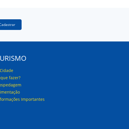
Cadastrar
TURISMO
 Cidade
 que fazer?
ospedagem
limentação
nformações Importantes