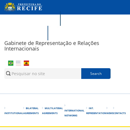
Skip to main content
Portal da Transparência
Recife Responde
Gabinete de Representação e Relações
Internacionais
Search form
Search
BILATERAL
MULTILATERAL
INT.
INTERNATIONAL
INSTITUTIONAL
AGREEMENTS
AGREEMENTS
REPRESENTATION
NEWS
CONTACTS
NETWORKS