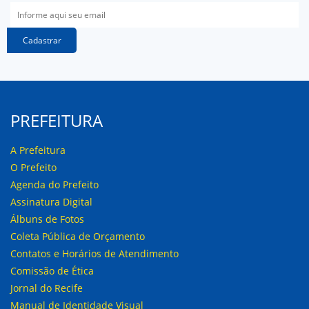
Cadastrar
PREFEITURA
A Prefeitura
O Prefeito
Agenda do Prefeito
Assinatura Digital
Álbuns de Fotos
Coleta Pública de Orçamento
Contatos e Horários de Atendimento
Comissão de Ética
Jornal do Recife
Manual de Identidade Visual