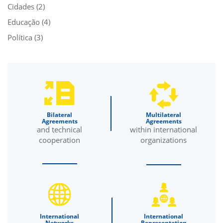
Cidades
(2)
Educação
(4)
Política
(3)
Bilateral
Multilateral
Agreements
Agreements
and technical
within international
cooperation
organizations
International
International
Networks
Representation